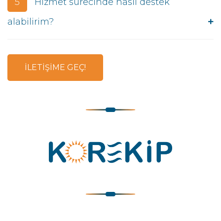
5
Hizmet sürecinde nasıl destek
alabilirim?
İLETİŞİME GEÇ!