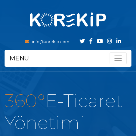
info@korekip.com
MENU
360°
E-Ticaret
Yönetimi