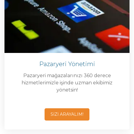
Pazaryeri Yönetimi
Pazaryeri mağazalarınızı 360 derece
hizmetlerimizle işinde uzman ekibimiz
yönetsin!
SİZİ ARAYALIM!